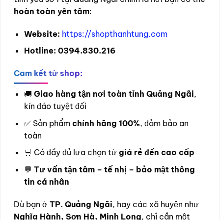
hoàn toàn yên tâm
:
Website:
https://shopthanhtung.com
Hotline:
0394.830.216
Cam kết từ shop:
🚚
Giao hàng tận nơi toàn tỉnh Quảng Ngãi
,
kín đáo tuyệt đối
✅ Sản phẩm
chính hãng 100%
, đảm bảo an
toàn
🛒 Có đầy đủ lựa chọn từ
giá rẻ đến cao cấp
💬
Tư vấn tận tâm – tế nhị – bảo mật thông
tin cá nhân
Dù bạn ở
TP. Quảng Ngãi
, hay các xã huyện như
Nghĩa Hành, Sơn Hà, Minh Long
, chỉ cần một