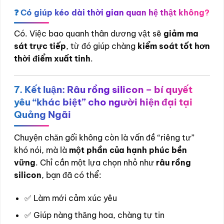
❓ Có giúp kéo dài thời gian quan hệ thật không?
Có. Việc bao quanh thân dương vật sẽ
giảm ma
sát trực tiếp
, từ đó giúp chàng
kiểm soát tốt hơn
thời điểm xuất tinh
.
7. Kết luận: Râu rồng silicon – bí quyết
yêu “khác biệt” cho người hiện đại tại
Quảng Ngãi
Chuyện chăn gối không còn là vấn đề “riêng tư”
khó nói, mà là
một phần của hạnh phúc bền
vững
. Chỉ cần một lựa chọn nhỏ như
râu rồng
silicon
, bạn đã có thể:
✅ Làm mới cảm xúc yêu
✅ Giúp nàng thăng hoa, chàng tự tin