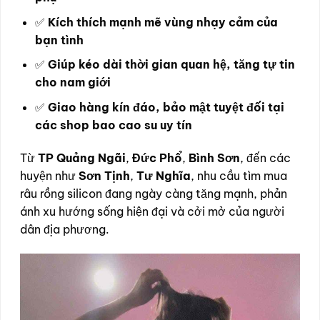
✅
Kích thích mạnh mẽ vùng nhạy cảm của
bạn tình
✅
Giúp kéo dài thời gian quan hệ, tăng tự tin
cho nam giới
✅
Giao hàng kín đáo, bảo mật tuyệt đối tại
các shop bao cao su uy tín
Từ
TP Quảng Ngãi
,
Đức Phổ
,
Bình Sơn
, đến các
huyện như
Sơn Tịnh
,
Tư Nghĩa
, nhu cầu tìm mua
râu rồng silicon đang ngày càng tăng mạnh, phản
ánh xu hướng sống hiện đại và cởi mở của người
dân địa phương.