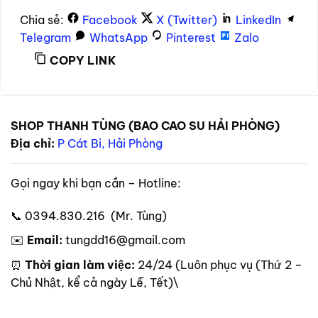
Chia sẻ:
Facebook
X (Twitter)
LinkedIn
Telegram
WhatsApp
Pinterest
Zalo
COPY LINK
SHOP THANH TÙNG (BAO CAO SU HẢI PHÒNG)
Địa chỉ:
P Cát Bi, Hải Phòng
Gọi ngay khi bạn cần – Hotline:
📞 0394.830.216 (Mr. Tùng)
✉️
Email:
tungdd16@gmail.com
⏰
Thời gian làm việc:
24/24 (Luôn phục vụ (Thứ 2 –
Chủ Nhật, kể cả ngày Lễ, Tết)\