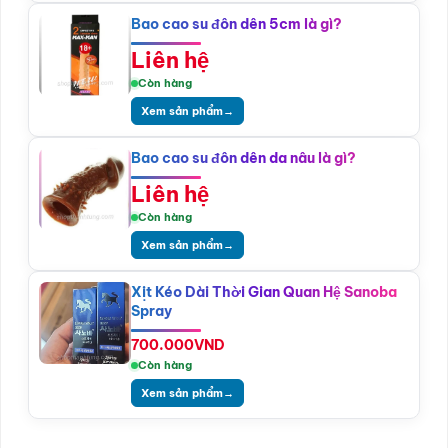
Bao cao su đôn dên 5cm là gì?
Liên hệ
Còn hàng
Xem sản phẩm
→
Bao cao su đôn dên da nâu là gì?
Liên hệ
Còn hàng
Xem sản phẩm
→
Xịt Kéo Dài Thời Gian Quan Hệ Sanoba
Spray
700.000
VND
Còn hàng
Xem sản phẩm
→