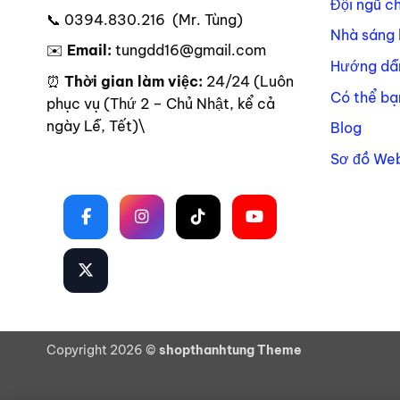
Đội ngũ c
📞 0394.830.216 (Mr. Tùng)
Nhà sáng 
✉️
Email:
tungdd16@gmail.com
Hướng dẫ
⏰
Thời gian làm việc:
24/24 (Luôn
Có thể bạ
phục vụ (Thứ 2 – Chủ Nhật, kể cả
ngày Lễ, Tết)\
Blog
Sơ đồ Web
Theo dõi trên mạng xã hội
Copyright 2026 ©
shopthanhtung Theme