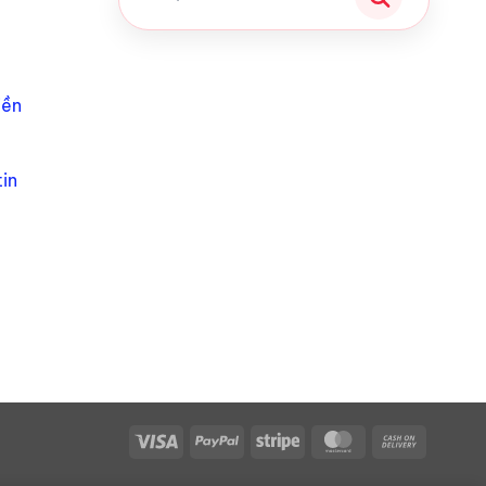
iền
in
Visa
PayPal
Stripe
MasterCard
Cash
On