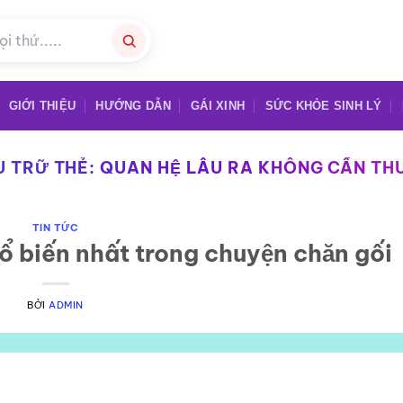
GIỚI THIỆU
HƯỚNG DẪN
GÁI XINH
SỨC KHỎE SINH LÝ
U TRỮ THẺ:
QUAN HỆ LÂU RA KHÔNG CẦN TH
TIN TỨC
hổ biến nhất trong chuyện chăn gối
BỞI
ADMIN