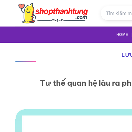
Bỏ
qua
nội
dung
HOME
LƯ
Tư thế quan hệ lâu ra p