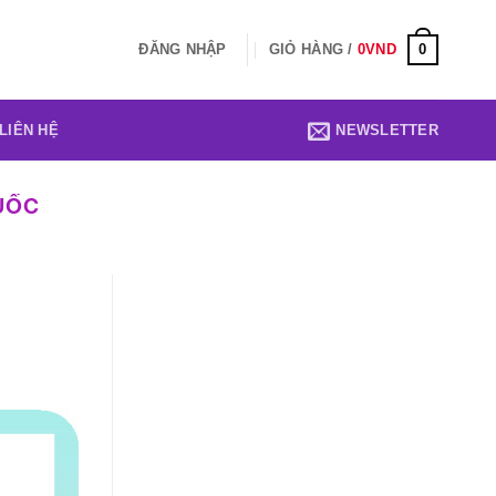
0
ĐĂNG NHẬP
GIỎ HÀNG /
0
VND
LIÊN HỆ
NEWSLETTER
UỐC