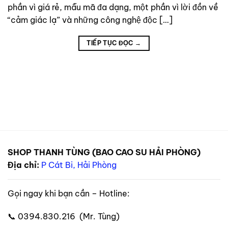
phần vì giá rẻ, mẫu mã đa dạng, một phần vì lời đồn về
“cảm giác lạ” và những công nghệ độc […]
TIẾP TỤC ĐỌC
→
SHOP THANH TÙNG (BAO CAO SU HẢI PHÒNG)
Địa chỉ:
P Cát Bi, Hải Phòng
Gọi ngay khi bạn cần – Hotline:
📞 0394.830.216 (Mr. Tùng)