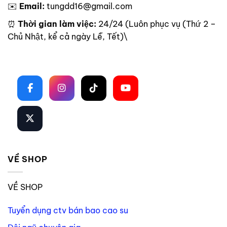
✉️
Email:
tungdd16@gmail.com
⏰
Thời gian làm việc:
24/24 (Luôn phục vụ (Thứ 2 –
Chủ Nhật, kể cả ngày Lễ, Tết)\
Theo dõi trên mạng xã hội
VỀ SHOP
VỀ SHOP
Tuyển dụng ctv bán bao cao su