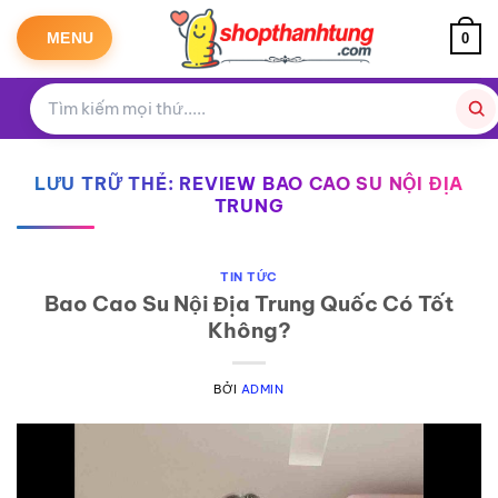
Bỏ
qua
MENU
0
nội
dung
LƯU TRỮ THẺ:
REVIEW BAO CAO SU NỘI ĐỊA
TRUNG
TIN TỨC
Bao Cao Su Nội Địa Trung Quốc Có Tốt
Không?
BỞI
ADMIN