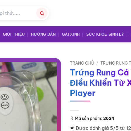
GIỚI THIỆU
HƯỚNG DẪN
GÁI XINH
SỨC KHỎE SINH LÝ
TRANG CHỦ
/
TRỨNG RUNG T
Trứng Rung Cá 
Điều Khiển Từ 
Player
🔖
Mã sản phẩm:
2624
🌟 Được đánh giá 5/5 từ 1