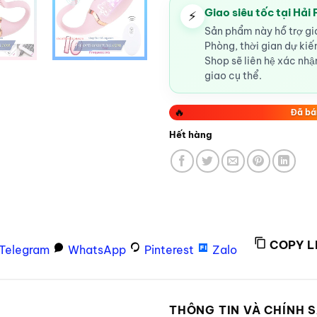
Giao siêu tốc tại Hải
⚡
Sản phẩm này hỗ trợ gia
Phòng, thời gian dự ki
Shop sẽ liên hệ xác nhận
giao cụ thể.
🔥
Đã bá
Hết hàng
COPY L
Telegram
WhatsApp
Pinterest
Zalo
P
THÔNG TIN VÀ CHÍNH 