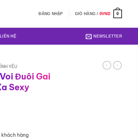
0
ĐĂNG NHẬP
GIỎ HÀNG /
0
VND
LIÊN HỆ
NEWSLETTER
ÌNH YÊU
Voi Đuôi Gai
Xa Sexy
2 khách hàng