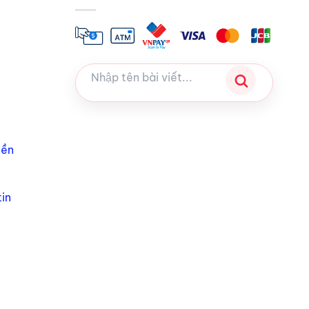
iền
in