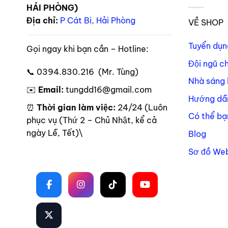
HẢI PHÒNG)
Địa chỉ:
P Cát Bi, Hải Phòng
VỀ SHOP
Tuyển dụn
Gọi ngay khi bạn cần – Hotline:
Đội ngũ c
📞 0394.830.216 (Mr. Tùng)
Nhà sáng 
✉️
Email:
tungdd16@gmail.com
Hướng dẫ
⏰
Thời gian làm việc:
24/24 (Luôn
Có thể bạ
phục vụ (Thứ 2 – Chủ Nhật, kể cả
ngày Lễ, Tết)\
Blog
Sơ đồ Web
Theo dõi trên mạng xã hội