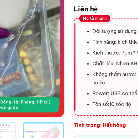
Liên hệ
Đối tượng sử dụng:
Tính năng: kích th
Kích thước: 7cm *
Chất liệu: Nhựa AB
Không thấm nước:
nước
Power: USB có thể 
a Đông Hải Phòng, HP cũ)
Tần số:10 tốc độ
oàn quốc
Tình trạng: Hết hàng