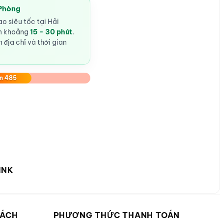
 Phòng
o siêu tốc tại Hải
ến khoảng
15 - 30 phút
.
 địa chỉ và thời gian
n 485
INK
SÁCH
PHƯƠNG THỨC THANH TOÁN