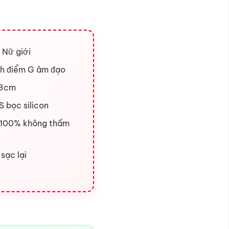
 Nữ giới
ích điểm G âm đạo
 3cm
S bọc silicon
 100% không thấm
sạc lại