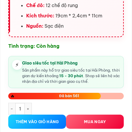
Chế đô:
12 chế độ rung
Kích thước:
19cm * 2,4cm * 11cm
Nguồn:
Sạc điện
Tình trạng: Còn hàng
Giao siêu tốc tại Hải Phòng
⚡
Sản phẩm này hỗ trợ giao siêu tốc tại Hải Phòng, thời
gian dự kiến khoảng
15 - 30 phút
. Shop sẽ liên hệ xác
nhận địa chỉ và thời gian giao cụ thể.
🔥
Đã bán 561
Dương vật giả RoseLex mini rung cầm tay số lượng
THÊM VÀO GIỎ HÀNG
MUA NGAY