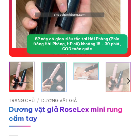
SP này có giao siêu tốc tại Hải Phòng (Phía
Đông Hải Phòng, HP cũ) khoảng 15 - 30 phút,
COD toàn quốc
TRANG CHỦ
/
DƯƠNG VẬT GIẢ
Dương vật giả RoseLex mini rung
cầm tay