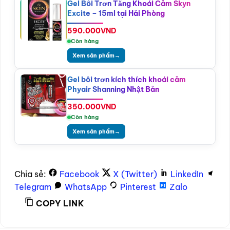
Gel Bôi Trơn Tăng Khoái Cảm Skyn
Excite – 15ml tại Hải Phòng
590.000
VND
Còn hàng
Xem sản phẩm
→
Gel bôi trơn kích thích khoái cảm
Phyair Shanning Nhật Bản
350.000
VND
Còn hàng
Xem sản phẩm
→
Chia sẻ:
Facebook
X (Twitter)
LinkedIn
Telegram
WhatsApp
Pinterest
Zalo
COPY LINK