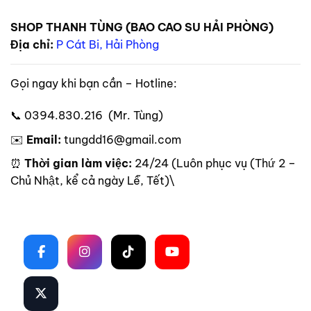
SHOP THANH TÙNG (BAO CAO SU HẢI PHÒNG)
Địa chỉ:
P Cát Bi, Hải Phòng
Gọi ngay khi bạn cần – Hotline:
📞 0394.830.216 (Mr. Tùng)
✉️
Email:
tungdd16@gmail.com
⏰
Thời gian làm việc:
24/24 (Luôn phục vụ (Thứ 2 –
Chủ Nhật, kể cả ngày Lễ, Tết)\
Theo dõi trên mạng xã hội