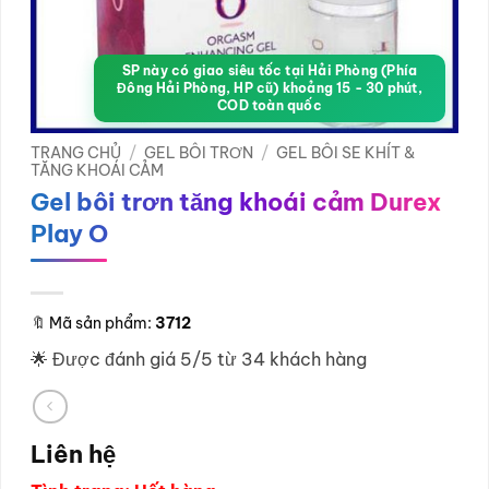
SP này có giao siêu tốc tại Hải Phòng (Phía
Đông Hải Phòng, HP cũ) khoảng 15 - 30 phút,
COD toàn quốc
TRANG CHỦ
/
GEL BÔI TRƠN
/
GEL BÔI SE KHÍT &
TĂNG KHOÁI CẢM
Gel bôi trơn tăng khoái cảm Durex
Play O
🔖
Mã sản phẩm:
3712
🌟 Được đánh giá 5/5 từ 34 khách hàng
Liên hệ