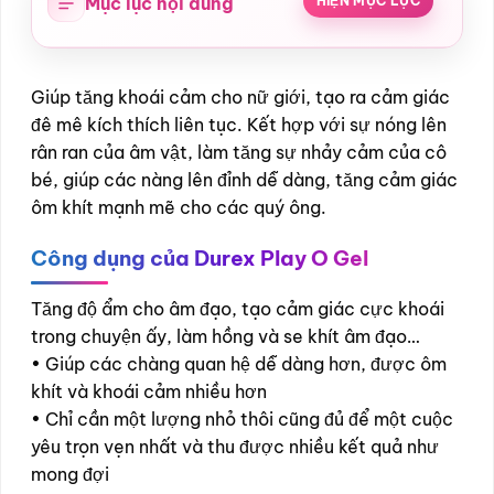
Mục lục nội dung
HIỆN MỤC LỤC
Giúp tăng khoái cảm cho nữ giới, tạo ra cảm giác
đê mê kích thích liên tục. Kết hợp với sự nóng lên
rân ran của âm vật, làm tăng sự nhảy cảm của cô
bé, giúp các nàng lên đỉnh dễ dàng, tăng cảm giác
ôm khít mạnh mẽ cho các quý ông.
Công dụng của Durex Play O Gel
Tăng độ ẩm cho âm đạo, tạo cảm giác cực khoái
trong chuyện ấy, làm hồng và se khít âm đạo…
• Giúp các chàng quan hệ dễ dàng hơn, được ôm
khít và khoái cảm nhiều hơn
• Chỉ cần một lượng nhỏ thôi cũng đủ để một cuộc
yêu trọn vẹn nhất và thu được nhiều kết quả như
mong đợi