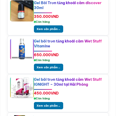
Gel Bôi Trơn tăng khoái cảm discover
30ml
350.000
VND
Còn hàng
Xem sản phẩm
→
Gel bôi trơn tăng khoái cảm Wet Stuff
Vitamine
650.000
VND
Còn hàng
Xem sản phẩm
→
Gel bôi trơn tăng khoái cảm Wet Stuff
IGNIGHT – 30ml tại Hải Phòng
450.000
VND
Còn hàng
Xem sản phẩm
→