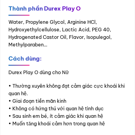
Thành phần Durex Play O
Water, Propylene Glycol, Arginine HCl,
Hydroxyethylcellulose, Lactic Acid, PEG 40,
Hydrogenated Castor Oil, Flavor, Isopulegol,
Methylparaben…
Cách dùng:
Durex Play O dùng cho Nữ
• Thường xuyên không đạt cảm giác cực khoái khi
quan hệ.
• Giai đoạn tiền mãn kinh
• Không có hứng thú với quan hệ tình dục
• Sau sinh em bé, ít cảm giác khi quan hệ
• Muốn tăng khoái cảm hơn trong quan hệ