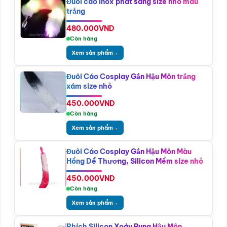
Đuôi cáo inox phát sáng size nhỏ màu
trắng
480.000
VND
Còn hàng
Xem sản phẩm
→
Đuôi Cáo Cosplay Gắn Hậu Môn trắng
xám size nhỏ
450.000
VND
Còn hàng
Xem sản phẩm
→
Đuôi Cáo Cosplay Gắn Hậu Môn Màu
Hồng Dễ Thương, Silicon Mềm size nhỏ
450.000
VND
Còn hàng
Xem sản phẩm
→
Phích Silicon Xoáy Rung Hậu Môn