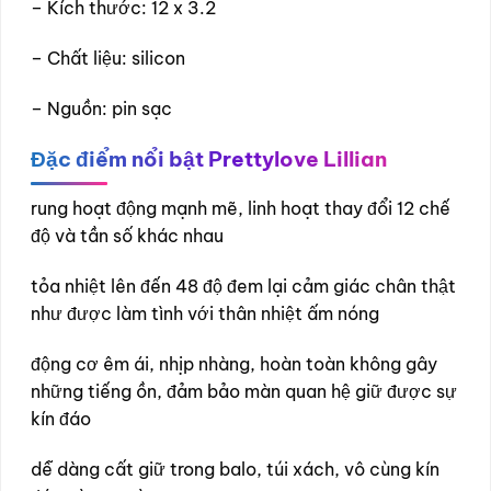
– Kích thước: 12 x 3.2
– Chất liệu: silicon
– Nguồn: pin sạc
Đặc điểm nổi bật
Prettylove Lillian
rung hoạt động mạnh mẽ, linh hoạt thay đổi 12 chế
độ và tần số khác nhau
tỏa nhiệt lên đến 48 độ đem lại cảm giác chân thật
như được làm tình với thân nhiệt ấm nóng
động cơ êm ái, nhịp nhàng, hoàn toàn không gây
những tiếng ồn, đảm bảo màn quan hệ giữ được sự
kín đáo
dễ dàng cất giữ trong balo, túi xách, vô cùng kín