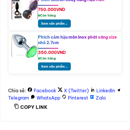
750.000
VND
Còn hàng
Xem sản phẩm
→
Phích cắm hậu môn inox phát sáng size
nhỏ 2.7cm
350.000
VND
Còn hàng
Xem sản phẩm
→
Chia sẻ:
Facebook
X (Twitter)
LinkedIn
Telegram
WhatsApp
Pinterest
Zalo
COPY LINK