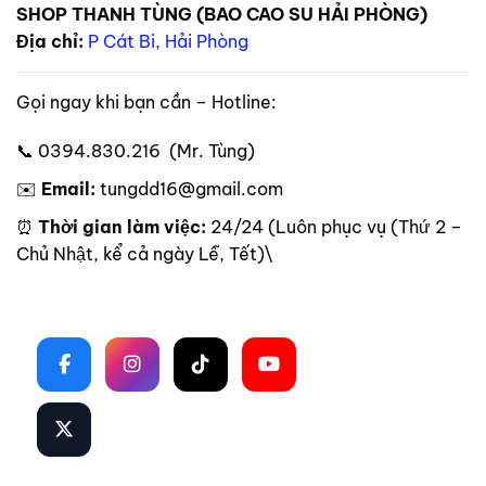
SHOP THANH TÙNG (BAO CAO SU HẢI PHÒNG)
Địa chỉ:
P Cát Bi, Hải Phòng
Gọi ngay khi bạn cần – Hotline:
📞 0394.830.216 (Mr. Tùng)
✉️
Email:
tungdd16@gmail.com
⏰
Thời gian làm việc:
24/24 (Luôn phục vụ (Thứ 2 –
Chủ Nhật, kể cả ngày Lễ, Tết)\
Theo dõi trên mạng xã hội