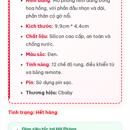
Hình dáng
: Mô phỏng hình dáng bông
hoa hồng, với phần đầu nhọn và dài,
phần thân có gờ nổi.
Kích thước
: 9,9cm * 4,4cm
Chất liệu
: Silicon cao cấp, an toàn và
chống nước.
Màu sắc
: Đen.
Tính năng
: 12 chế độ rung, điều khiển từ
xa bằng remote.
Pin
: Sử dụng pin sạc.
Thương hiệu:
Cbaby
Tình trạng: Hết hàng
Giao siêu tốc tại Hải Phòng