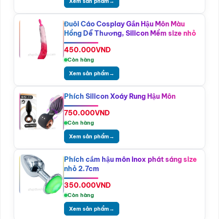
Xem sản phẩm
→
Đuôi Cáo Cosplay Gắn Hậu Môn Màu
Hồng Dễ Thương, Silicon Mềm size nhỏ
450.000
VND
Còn hàng
Xem sản phẩm
→
Phích Silicon Xoáy Rung Hậu Môn
750.000
VND
Còn hàng
Xem sản phẩm
→
Phích cắm hậu môn inox phát sáng size
nhỏ 2.7cm
350.000
VND
Còn hàng
Xem sản phẩm
→