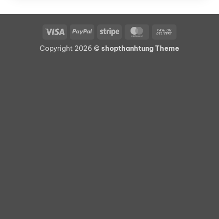
Visa
PayPal
Stripe
MasterCard
Cash
On
Copyright 2026 ©
shopthanhtung Theme
Delivery