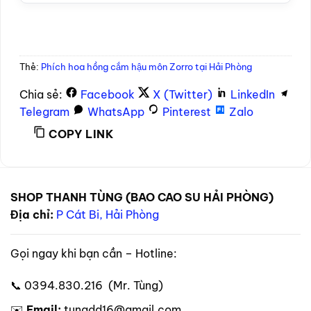
Thẻ:
Phích hoa hồng cắm hậu môn Zorro tại Hải Phòng
Chia sẻ:
Facebook
X (Twitter)
LinkedIn
Telegram
WhatsApp
Pinterest
Zalo
COPY LINK
SHOP THANH TÙNG (BAO CAO SU HẢI PHÒNG)
Địa chỉ:
P Cát Bi, Hải Phòng
Gọi ngay khi bạn cần – Hotline:
📞 0394.830.216 (Mr. Tùng)
✉️
Email:
tungdd16@gmail.com