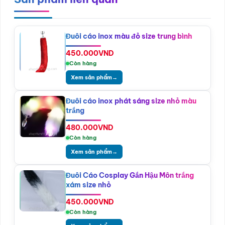
Đuôi cáo inox màu đỏ size trung bình
450.000
VND
Còn hàng
Xem sản phẩm
→
Đuôi cáo inox phát sáng size nhỏ màu
trắng
480.000
VND
Còn hàng
Xem sản phẩm
→
Đuôi Cáo Cosplay Gắn Hậu Môn trắng
xám size nhỏ
450.000
VND
Còn hàng